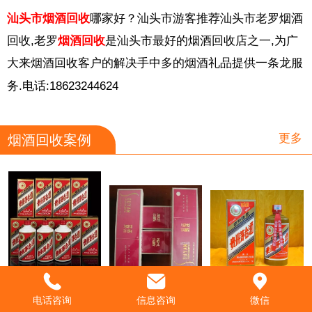
汕头市烟酒回收
哪家好？汕头市游客推荐
汕头市
老罗烟酒
回收,老罗
烟酒回收
是
汕头市
最好的烟酒回收店之一,为广
大来烟酒回收客户的解决手中多的烟酒礼品提供一条龙服
务.电话:18623244624
更多
烟酒回收案例
饮白酒对身体有些什么好处
如何从烟丝开始辨别香烟的优劣
到底哪些因素会影响我们品酒时对酒的判断
电话咨询
信息咨询
微信